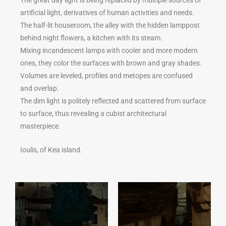
The great day light is being replaced by multiple sources of
artificial light, derivatives of human activities and needs.
The half-lit houseroom, the alley with the hidden lamppost
behind night flowers, a kitchen with its steam.
Mixing incandescent lamps with cooler and more modern
ones, they color the surfaces with brown and gray shades.
Volumes are leveled, profiles and metopes are confused
and overlap.
The dim light is politely reflected and scattered from surface
to surface, thus revealing a cubist architectural
masterpiece.
Ioulis, of Kea island.