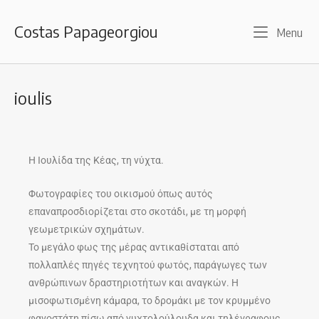
Costas Papageorgiou
Menu
ioulis
Η Ιουλίδα της Κέας, τη νύχτα.
Φωτογραφίες του οικισμού όπως αυτός
επαναπροσδιορίζεται στο σκοτάδι, με τη μορφή
γεωμετρικών σχημάτων.
Το μεγάλο φως της μέρας αντικαθίσταται από
πολλαπλές πηγές τεχνητού φωτός, παράγωγες των
ανθρώπινων δραστηριοτήτων και αναγκών. Η
μισοφωτισμένη κάμαρα, το δρομάκι με τον κρυμμένο
φανοστάτη πίσω από νυχτολούλουδα και τηλέγραφους,